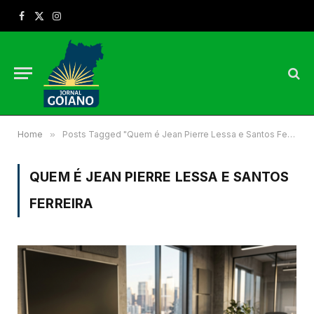
Facebook
X
Instagram
(Twitter)
Home
»
Posts Tagged "Quem é Jean Pierre Lessa e Santos Ferreira"
QUEM É JEAN PIERRE LESSA E SANTOS
FERREIRA