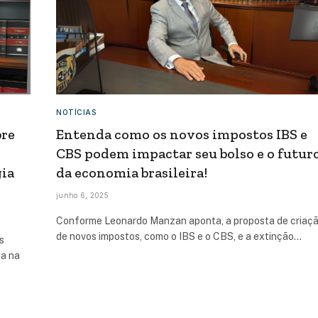
NOTÍCIAS
bre
Entenda como os novos impostos IBS e
CBS podem impactar seu bolso e o futur
gia
da economia brasileira!
junho 6, 2025
Conforme Leonardo Manzan aponta, a proposta de criaç
de novos impostos, como o IBS e o CBS, e a extinção…
s
ca na