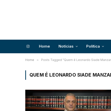
Home
Notícias
Política
Instagram
Home
»
Posts Tagged "Quem é Leonardo Siade Manza
QUEM É LEONARDO SIADE MANZA