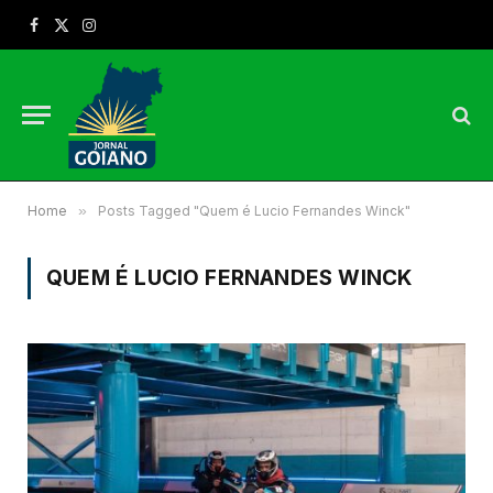
Facebook
X
Instagram
(Twitter)
Home
»
Posts Tagged "Quem é Lucio Fernandes Winck"
QUEM É LUCIO FERNANDES WINCK