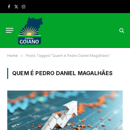
Facebook
X
Instagram
(Twitter)
Home
»
Posts Tagged "Quem é Pedro Daniel Magalhães"
QUEM É PEDRO DANIEL MAGALHÃES