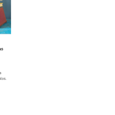
as
a
ulos.