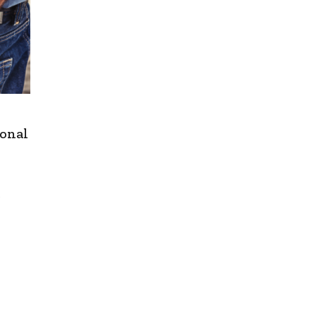
ional
e