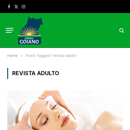
Facebook
X
Instagram
(Twitter)
Home
»
Posts Tagged "revista adulto"
REVISTA ADULTO