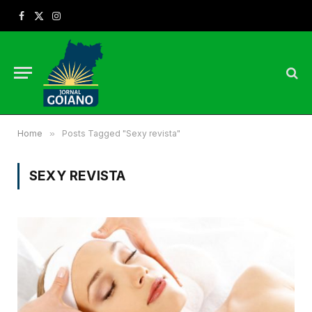
Facebook
X
Instagram
(Twitter)
Home
»
Posts Tagged "Sexy revista"
SEXY REVISTA