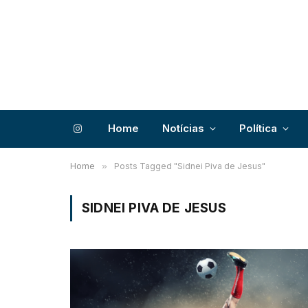
Home
Notícias
Política
Instagram
Home
»
Posts Tagged "Sidnei Piva de Jesus"
SIDNEI PIVA DE JESUS