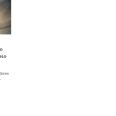
 o
eio
adores
-