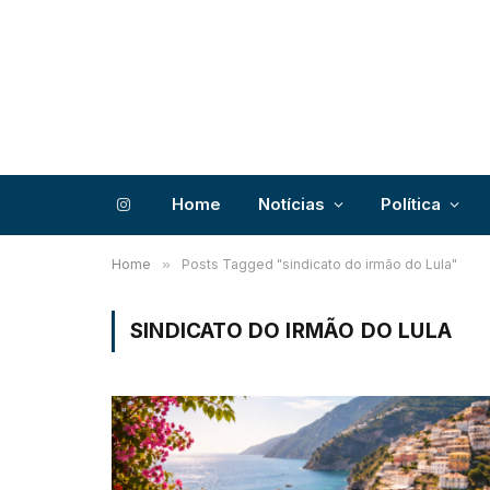
Home
Notícias
Política
Instagram
Home
»
Posts Tagged "sindicato do irmão do Lula"
SINDICATO DO IRMÃO DO LULA