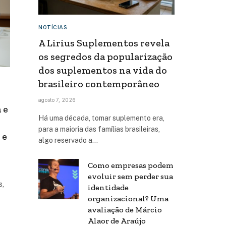
NOTÍCIAS
A Lirius Suplementos revela
os segredos da popularização
dos suplementos na vida do
brasileiro contemporâneo
agosto 7, 2026
 e
Há uma década, tomar suplemento era,
para a maioria das famílias brasileiras,
 e
algo reservado a…
Como empresas podem
evoluir sem perder sua
s,
identidade
organizacional? Uma
avaliação de Márcio
Alaor de Araújo