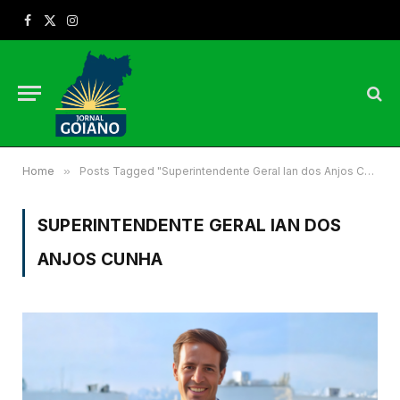
Facebook
X
Instagram
(Twitter)
Home
»
Posts Tagged "Superintendente Geral Ian dos Anjos Cunha"
SUPERINTENDENTE GERAL IAN DOS
ANJOS CUNHA