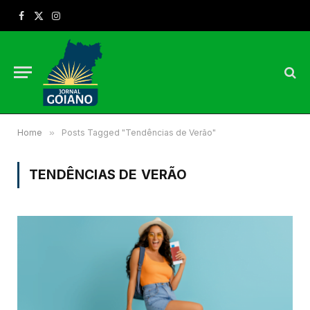
Facebook
X
Instagram
(Twitter)
Home
»
Posts Tagged "Tendências de Verão"
TENDÊNCIAS DE VERÃO