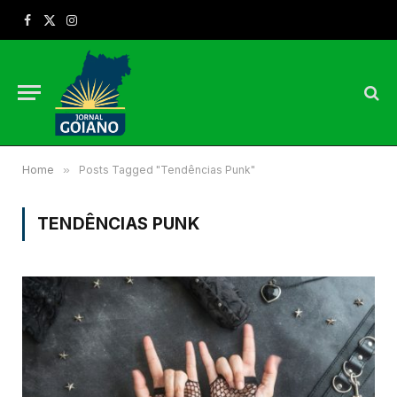
Facebook
X
Instagram
(Twitter)
Home
»
Posts Tagged "Tendências Punk"
TENDÊNCIAS PUNK