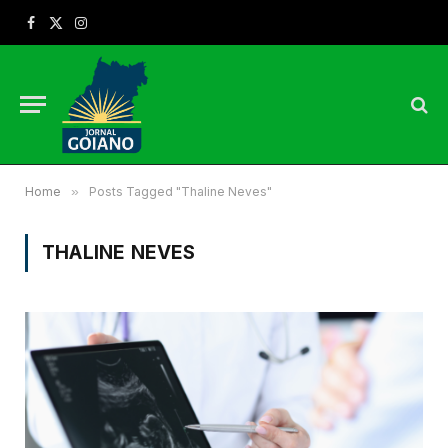
Facebook
X
Instagram
(Twitter)
Home
»
Posts Tagged "Thaline Neves"
THALINE NEVES