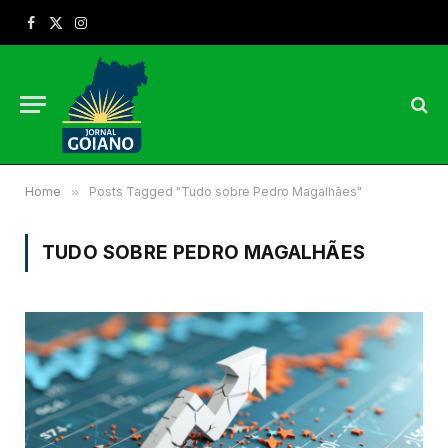
Facebook
X
Instagram
(Twitter)
Home
»
Posts Tagged "Tudo sobre Pedro Magalhães"
TUDO SOBRE PEDRO MAGALHÃES