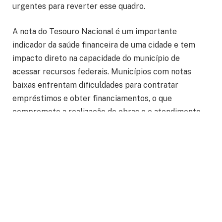
urgentes para reverter esse quadro.
A nota do Tesouro Nacional é um importante
indicador da saúde financeira de uma cidade e tem
impacto direto na capacidade do município de
acessar recursos federais. Municípios com notas
baixas enfrentam dificuldades para contratar
empréstimos e obter financiamentos, o que
compromete a realização de obras e o atendimento
de demandas da população. O alto grau de
endividamento, aliado a uma gestão ineficiente dos
recursos públicos, agrava ainda mais a situação
financeira dessas cidades.
A falta de investimentos adequados em
infraestrutura, saúde e educação também contribui
para as notas baixas dos maiores municípios de Goiás.