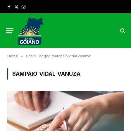
Facebook
X
Instagram
(Twitter)
Home
»
Posts Tagged "sampaio vidal vanuza"
SAMPAIO VIDAL VANUZA