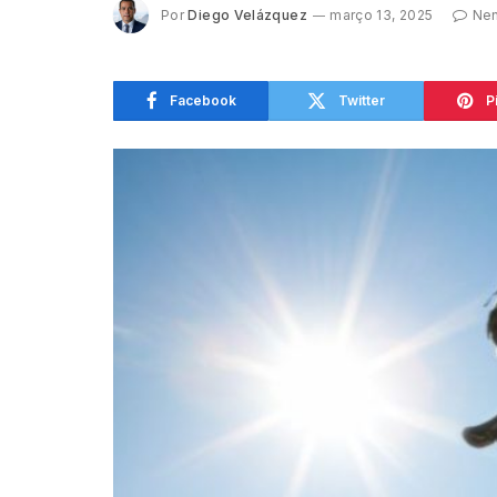
Por
Diego Velázquez
março 13, 2025
Nen
Facebook
Twitter
P