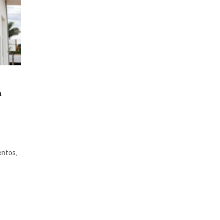
m
entos,