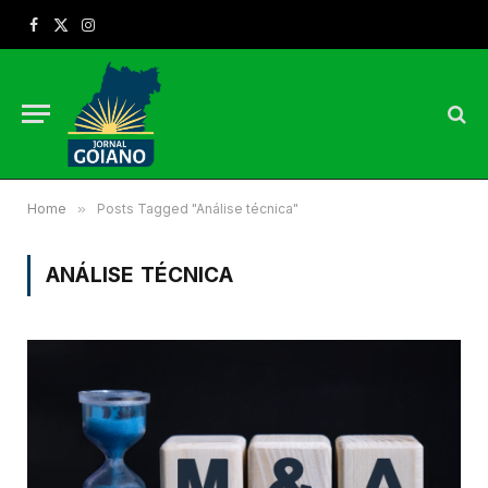
Facebook
X
Instagram
(Twitter)
Home
»
Posts Tagged "Análise técnica"
ANÁLISE TÉCNICA