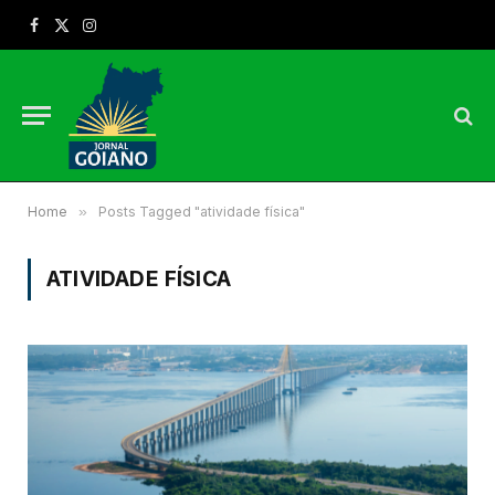
Facebook
X
Instagram
(Twitter)
Home
»
Posts Tagged "atividade física"
ATIVIDADE FÍSICA