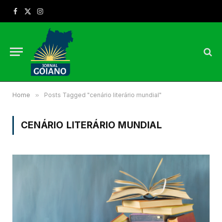
Facebook
X
Instagram
(Twitter)
Home
»
Posts Tagged "cenário literário mundial"
CENÁRIO LITERÁRIO MUNDIAL