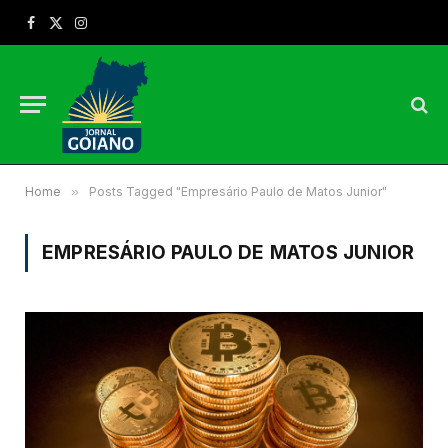
Facebook
X
Instagram
(Twitter)
Home
»
Posts Tagged "Empresário Paulo de Matos Junior"
EMPRESÁRIO PAULO DE MATOS JUNIOR