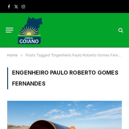
Facebook
X
Instagram
(Twitter)
Home
»
Posts Tagged "Engenheiro Paulo Roberto Gomes Fernandes"
ENGENHEIRO PAULO ROBERTO GOMES
FERNANDES