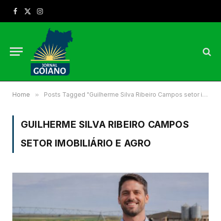
Facebook
X
Instagram
(Twitter)
Home
»
Posts Tagged "Guilherme Silva Ribeiro Campos setor imobiliário e agro"
GUILHERME SILVA RIBEIRO CAMPOS
SETOR IMOBILIÁRIO E AGRO