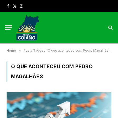
Facebook
X
Instagram
(Twitter)
Home
»
Posts Tagged "O que aconteceu com Pedro Magalhães"
O QUE ACONTECEU COM PEDRO
MAGALHÃES