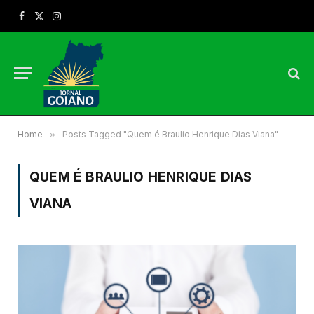
Facebook
X
Instagram
(Twitter)
Home
»
Posts Tagged "Quem é Braulio Henrique Dias Viana"
QUEM É BRAULIO HENRIQUE DIAS
VIANA