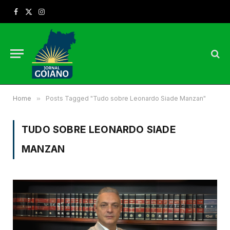
Facebook
X
Instagram
(Twitter)
Home
»
Posts Tagged "Tudo sobre Leonardo Siade Manzan"
TUDO SOBRE LEONARDO SIADE
MANZAN