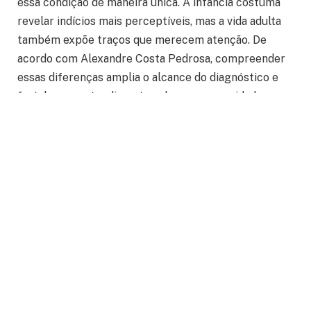
essa condição de maneira única. A infância costuma
revelar indícios mais perceptíveis, mas a vida adulta
também expõe traços que merecem atenção. De
acordo com Alexandre Costa Pedrosa, compreender
essas diferenças amplia o alcance do diagnóstico e
fortalece o entendimento sobre as necessidades
individuais. Essa visão integrada permite que famílias
e profissionais reconheçam detalhes antes ignorados.
Características centrais do autismo
infantil
A fase inicial da vida costuma ser o período em que os
primeiros sinais surgem com maior clareza. A
comunicação, a interação social e a forma como a
criança reage a estímulos revelam aspectos
fundamentais. Conforme Alexandre Costa Pedrosa,