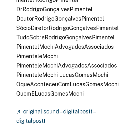
DrRodrigoGonçalvesPimentel
DoutorRodrigoGonçalvesPimentel
SócioDiretorRodrigoGonçalvesPimentel
TudoSobreRodrigoGonçalvesPimentel
PimentelMochiAdvogadosAssociados
PimenteleMochi
PimenteleMochiAdvogadosAssociados
PimenteleMochi LucasGomesMochi
OqueAconteceuComLucasGomesMochi
QuemELucasGomesMochi
♬ original sound – digitalpostt –
digitalpostt