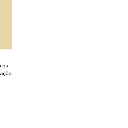
o os
ração